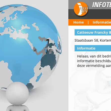
Home
|
Informatie
Catteeuw Francky 
Staatsbaan 58, Korte
Informatie
Helaas, van dit bedr
informatie beschikbaa
deze vermelding aa