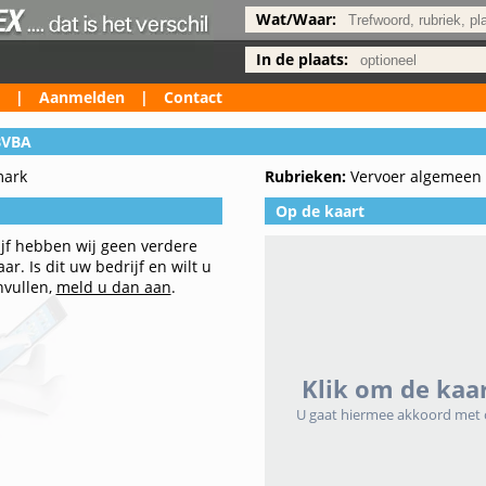
Wat/Waar:
In de plaats:
|
Aanmelden
|
Contact
BVBA
mark
Rubrieken:
Vervoer algemeen
Op de kaart
ijf hebben wij geen verdere
r. Is dit uw bedrijf en wilt u
nvullen,
meld u dan aan
.
Klik om de kaar
U gaat hiermee akkoord met