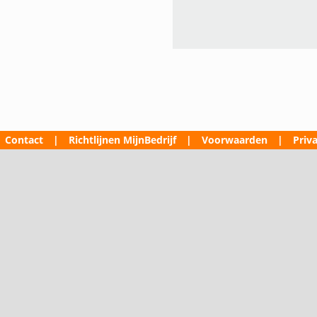
Contact
|
Richtlijnen MijnBedrijf
|
Voorwaarden
|
Priva