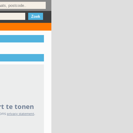
t te tonen
 ons
.
privacy statement