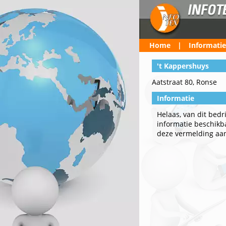
Home
|
Informatie
't Kappershuys
Aatstraat 80, Ronse
Informatie
Helaas, van dit bedr
informatie beschikbaa
deze vermelding aa