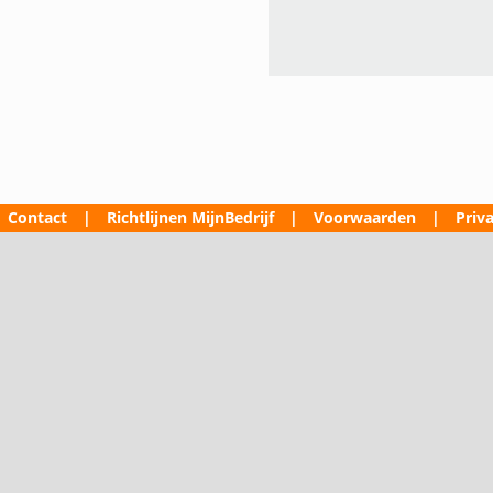
Contact
|
Richtlijnen MijnBedrijf
|
Voorwaarden
|
Priva