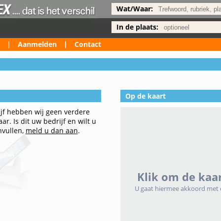
Wat/Waar:
In de plaats:
|
Aanmelden
|
Contact
Op de kaart
ijf hebben wij geen verdere
r. Is dit uw bedrijf en wilt u
nvullen,
meld u dan aan
.
Klik om de kaar
U gaat hiermee akkoord met