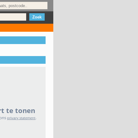
t te tonen
 ons
.
privacy statement