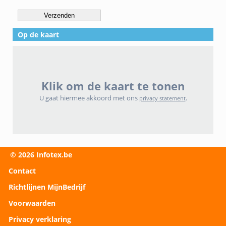
Verzenden
Op de kaart
Klik om de kaart te tonen
U gaat hiermee akkoord met ons
.
privacy statement
© 2026 Infotex.be
Contact
Richtlijnen MijnBedrijf
Voorwaarden
Privacy verklaring