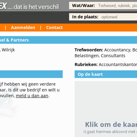
Wat/Waar:
In de plaats:
|
Aanmelden
|
Contact
el & Partners
 Wilrijk
Trefwoorden:
Accountancy, Boe
Belastingen, Consultants
Rubrieken:
Accountantskanto
Op de kaart
ijf hebben wij geen verdere
r. Is dit uw bedrijf en wilt u
nvullen,
meld u dan aan
.
Klik om de kaar
U gaat hiermee akkoord met