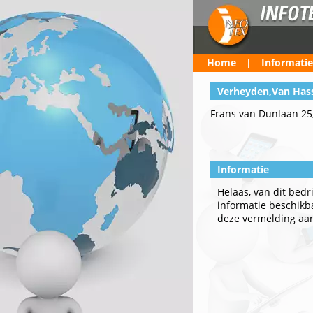
Home
|
Informatie
Verheyden,Van Hass
Frans van Dunlaan 25,
Informatie
Helaas, van dit bedr
informatie beschikbaa
deze vermelding aa