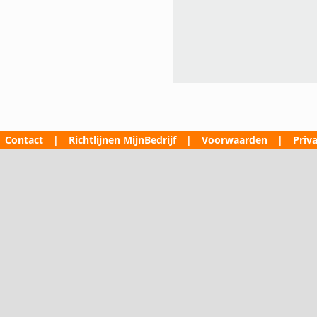
Contact
|
Richtlijnen MijnBedrijf
|
Voorwaarden
|
Priva